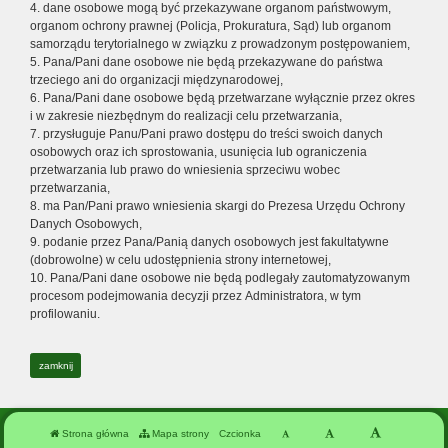
4. dane osobowe mogą być przekazywane organom państwowym,
organom ochrony prawnej (Policja, Prokuratura, Sąd) lub organom
samorządu terytorialnego w związku z prowadzonym postępowaniem,
5. Pana/Pani dane osobowe nie będą przekazywane do państwa
trzeciego ani do organizacji międzynarodowej,
6. Pana/Pani dane osobowe będą przetwarzane wyłącznie przez okres
i w zakresie niezbędnym do realizacji celu przetwarzania,
7. przysługuje Panu/Pani prawo dostępu do treści swoich danych
osobowych oraz ich sprostowania, usunięcia lub ograniczenia
przetwarzania lub prawo do wniesienia sprzeciwu wobec
przetwarzania,
8. ma Pan/Pani prawo wniesienia skargi do Prezesa Urzędu Ochrony
Danych Osobowych,
9. podanie przez Pana/Panią danych osobowych jest fakultatywne
(dobrowolne) w celu udostępnienia strony internetowej,
10. Pana/Pani dane osobowe nie będą podlegały zautomatyzowanym
procesom podejmowania decyzji przez Administratora, w tym
profilowaniu.
zamknij
Strona główna
Mapa strony
Czcionka