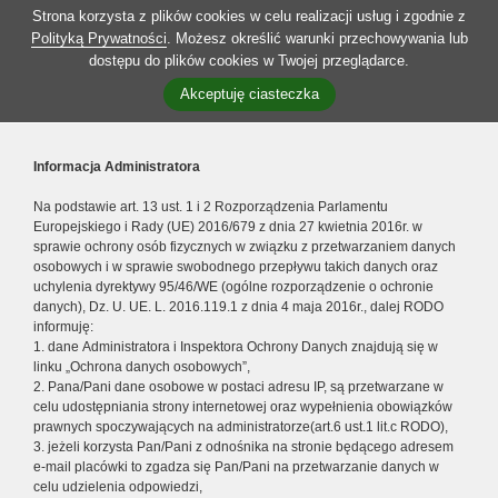
Strona korzysta z plików cookies w celu realizacji usług i zgodnie z
Polityką Prywatności
. Możesz określić warunki przechowywania lub
dostępu do plików cookies w Twojej przeglądarce.
Akceptuję ciasteczka
Informacja Administratora
Na podstawie art. 13 ust. 1 i 2 Rozporządzenia Parlamentu
Europejskiego i Rady (UE) 2016/679 z dnia 27 kwietnia 2016r. w
sprawie ochrony osób fizycznych w związku z przetwarzaniem danych
osobowych i w sprawie swobodnego przepływu takich danych oraz
uchylenia dyrektywy 95/46/WE (ogólne rozporządzenie o ochronie
danych), Dz. U. UE. L. 2016.119.1 z dnia 4 maja 2016r., dalej RODO
informuję:
1. dane Administratora i Inspektora Ochrony Danych znajdują się w
linku „Ochrona danych osobowych”,
2. Pana/Pani dane osobowe w postaci adresu IP, są przetwarzane w
celu udostępniania strony internetowej oraz wypełnienia obowiązków
prawnych spoczywających na administratorze(art.6 ust.1 lit.c RODO),
3. jeżeli korzysta Pan/Pani z odnośnika na stronie będącego adresem
e-mail placówki to zgadza się Pan/Pani na przetwarzanie danych w
celu udzielenia odpowiedzi,