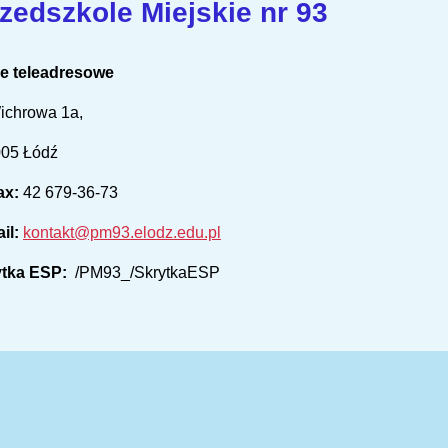
zedszkole Miejskie nr 93
e teleadresowe
ichrowa 1a,
005 Łódź
fax:
42 679-36-73
il:
kontakt@pm93.elodz.edu.pl
ytka ESP:
/PM93_/SkrytkaESP