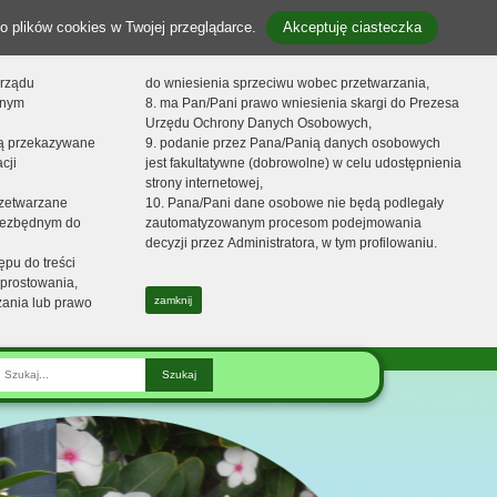
o plików cookies w Twojej przeglądarce.
Akceptuję ciasteczka
orządu
do wniesienia sprzeciwu wobec przetwarzania,
onym
8. ma Pan/Pani prawo wniesienia skargi do Prezesa
Urzędu Ochrony Danych Osobowych,
dą przekazywane
9. podanie przez Pana/Panią danych osobowych
cji
jest fakultatywne (dobrowolne) w celu udostępnienia
strony internetowej,
zetwarzane
10. Pana/Pani dane osobowe nie będą podlegały
niezbędnym do
zautomatyzowanym procesom podejmowania
decyzji przez Administratora, w tym profilowaniu.
ępu do treści
prostowania,
zamknij
zania lub prawo
raza