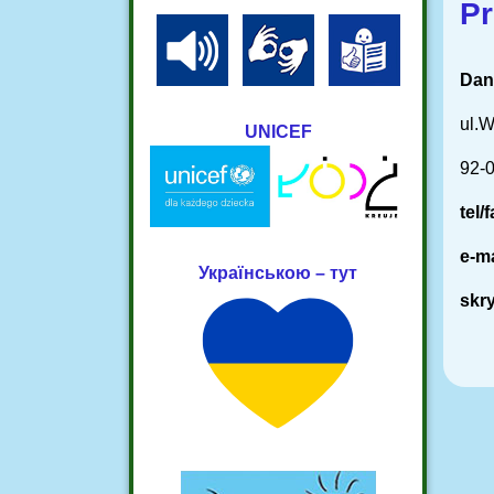
Pr
Dan
ul.W
UNICEF
92-
tel/
e-ma
Українською – тут
skr