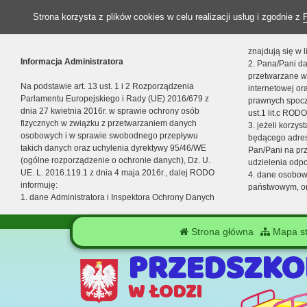
Strona korzysta z plików cookies w celu realizacji usług i zgodnie z
znajdują się w
Informacja Administratora
2. Pana/Pani da
przetwarzane w
Na podstawie art. 13 ust. 1 i 2 Rozporządzenia
internetowej o
Parlamentu Europejskiego i Rady (UE) 2016/679 z
prawnych spocz
dnia 27 kwietnia 2016r. w sprawie ochrony osób
ust.1 lit.c RODO
fizycznych w związku z przetwarzaniem danych
3. jeżeli korzy
osobowych i w sprawie swobodnego przepływu
będącego adres
takich danych oraz uchylenia dyrektywy 95/46/WE
Pan/Pani na pr
(ogólne rozporządzenie o ochronie danych), Dz. U.
udzielenia odp
UE. L. 2016.119.1 z dnia 4 maja 2016r., dalej RODO
4. dane osobo
informuję:
państwowym, or
1. dane Administratora i Inspektora Ochrony Danych
Strona główna
Mapa st
PRZEDSZKOL
W ŁODZI