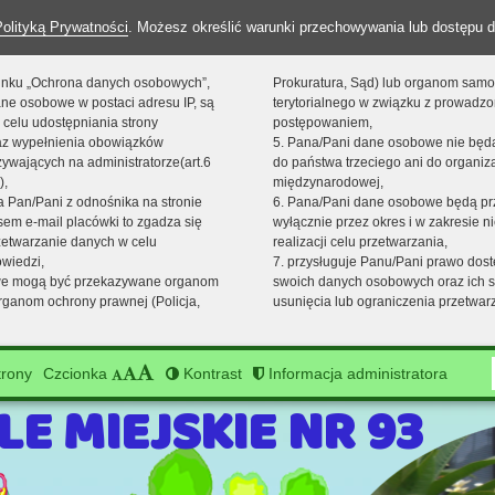
Polityką Prywatności
. Możesz określić warunki przechowywania lub dostępu d
 linku „Ochrona danych osobowych”,
Prokuratura, Sąd) lub organom sam
ne osobowe w postaci adresu IP, są
terytorialnego w związku z prowadz
 celu udostępniania strony
postępowaniem,
raz wypełnienia obowiązków
5. Pana/Pani dane osobowe nie bę
ywających na administratorze(art.6
do państwa trzeciego ani do organiza
),
międzynarodowej,
sta Pan/Pani z odnośnika na stronie
6. Pana/Pani dane osobowe będą pr
em e-mail placówki to zgadza się
wyłącznie przez okres i w zakresie 
zetwarzanie danych w celu
realizacji celu przetwarzania,
owiedzi,
7. przysługuje Panu/Pani prawo dost
we mogą być przekazywane organom
swoich danych osobowych oraz ich s
ganom ochrony prawnej (Policja,
usunięcia lub ograniczenia przetwar
rony
Czcionka
Kontrast
Informacja administratora
F
E MIEJSKIE NR 93